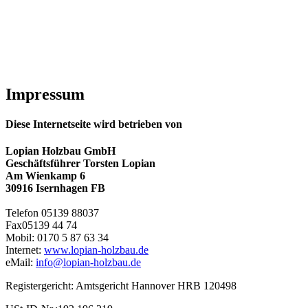
Impressum
Diese Internetseite wird betrieben von
Lopian Holzbau GmbH
Geschäftsführer Torsten Lopian
Am Wienkamp 6
30916 Isernhagen FB
Telefon 05139 88037
Fax05139 44 74
Mobil: 0170 5 87 63 34
Internet:
www.lopian-holzbau.de
eMail:
info@lopian-holzbau.de
Registergericht: Amtsgericht Hannover HRB 120498