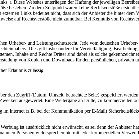
nks"). Diese Websites unterliegen der Haftung der jeweiligen Betreiber
öße bestehen. Zu dem Zeitpunkt waren keine Rechtsverstöße ersichtlich.
n externen Links bedeutet nicht, dass sich der Anbieter die hinter dem 
Hinweise auf Rechtsverstöße nicht zumutbar. Bei Kenntnis von Rechtsver
tschen Urheber- und Leistungsschutzrecht. Jede vom deutschen Urheber-
echteinhabers. Dies gilt insbesondere für Vervielfältigung, Bearbeitu
men. Inhalte und Rechte Dritter sind dabei als solche gekennzeichnet.
e Herstellung von Kopien und Downloads für den persönlichen, privaten u
cher Erlaubnis zulässig.
er den Zugriff (Datum, Uhrzeit, betrachtete Seite) gespeichert werde
n Zwecken ausgewertet. Eine Weitergabe an Dritte, zu kommerziellen ode
g im Internet (z.B. bei der Kommunikation per E-Mail) Sicherheitslück
ung ist ausdrücklich nicht erwünscht, es sei denn der Anbieter hatte zu
genannten Personen widersprechen hiermit jeder kommerziellen Verwen