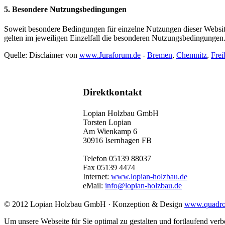
5. Besondere Nutzungsbedingungen
Soweit besondere Bedingungen für einzelne Nutzungen dieser Website
gelten im jeweiligen Einzelfall die besonderen Nutzungsbedingungen
Quelle: Disclaimer von
www.Juraforum.de
-
Bremen
,
Chemnitz
,
Frei
Direktkontakt
Lopian Holzbau GmbH
Torsten Lopian
Am Wienkamp 6
30916 Isernhagen FB
Telefon 05139 88037
Fax 05139 4474
Internet:
www.lopian-holzbau.de
eMail:
info@lopian-holzbau.de
© 2012 Lopian Holzbau GmbH · Konzeption & Design
www.quadrot
Um unsere Webseite für Sie optimal zu gestalten und fortlaufend ve